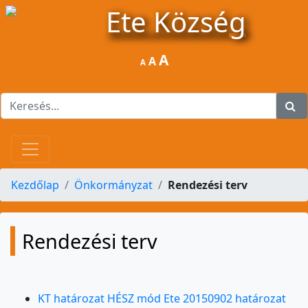
Ete Község
Decrease
Reset
Increase
A
A
A
font
font
size.
font
size.
size.
Kezdőlap
Önkormányzat
Rendezési terv
Rendezési terv
KT határozat HÉSZ mód Ete 20150902 határozat