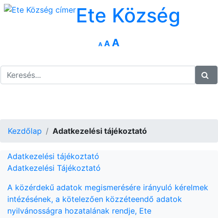
Ete Község
Decrease
Reset
Increase
A
A
A
font
font
size.
font
size.
size.
Kezdőlap
Adatkezelési tájékoztató
Adatkezelési tájékoztató
Adatkezelési Tájékoztató
A közérdekű adatok megismerésére irányuló kérelmek
intézésének, a kötelezően közzéteendő adatok
nyilvánosságra hozatalának rendje, Ete